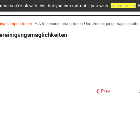
me you're ok with this, but you can opt-out if you wish.
cookie policy
. 
ngelampen Ideen
A Inneneinrichtung Ideen Und Vereinigungsmaglichkeite
Vereinigungsmaglichkeiten
❮ Prev