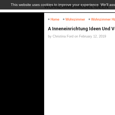
This website uses cookies to improve your experience. We'll assu
WOHNZIMMERMÖBEL IDEEN
Home
Wohnzimmer
Wohnzimmer Hä
A Inneneinrichtung Ideen Und 
by
Christina Ford
on
February 12, 2019