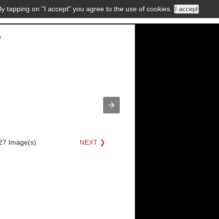
By tapping on "I accept" you agree to the use of cookies.
I accept
n
27 Image(s)
NEXT ❯