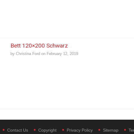
Bett 120×200 Schwarz
by
Christina Ford
on
February 12, 2019
Contact Us
Copyright
Privacy Policy
Sitemap
Te