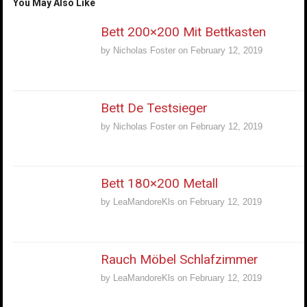
You May Also Like
Bett 200×200 Mit Bettkasten
by
Nicholas Foster
on
February 12, 2019
Bett De Testsieger
by
Nicholas Foster
on
February 12, 2019
Bett 180×200 Metall
by
LeaMandoreKls
on
February 12, 2019
Rauch Möbel Schlafzimmer
by
LeaMandoreKls
on
February 12, 2019