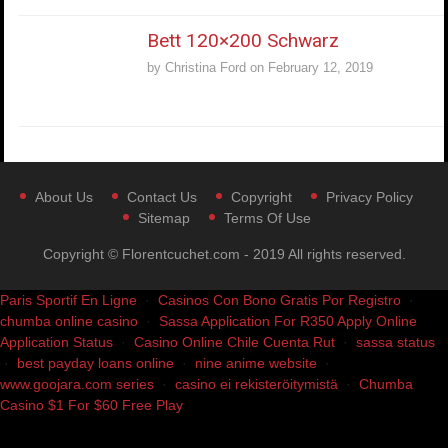
Bett 120×200 Schwarz
by
Christina Ford
on
February 12, 2019
About Us
Contact Us
Copyright
Privacy Policy
Sitemap
Terms Of Use
Copyright © Florentcuchet.com - 2019 All rights reserved.
Paris Sportif En Ligne
·
Casinos Con Bono Gratis Por Registro
·
chumba online casino
·
Sassa Application For R350 Apply Online
Application Status
·
Casino Online Chile Cuenta Rut
·
sassa status
·
best payday loans online
·
nine anime website
·
www.goojara.com series
·
casino ei rekisteröitymistä
·
Chumba
Casino $1 For $60 Free Play