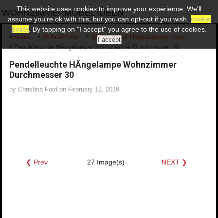
This website uses cookies to improve your experience. We'll
WOHNZIMMERMÖBEL IDEEN
assume you're ok with this, but you can opt-out if you wish.
cookie
policy
. By tapping on "I accept" you agree to the use of cookies.
Home
Wohnzimmer
Wohnzimmer Hängelampen Ideen
I accept
Pendelleuchte HÄngelampe Wohnzimmer Durchmesser 30
Pendelleuchte HÄngelampe Wohnzimmer
Durchmesser 30
by
Christina Ford
on
February 12, 2019
❮ Prev
27 Image(s)
NEXT ❯