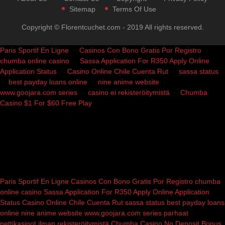
Sitemap
Terms Of Use
Copyright © Florentcuchet.com - 2019 All rights reserved.
Paris Sportif En Ligne
·
Casinos Con Bono Gratis Por Registro
·
chumba online casino
·
Sassa Application For R350 Apply Online
Application Status
·
Casino Online Chile Cuenta Rut
·
sassa status
·
best payday loans online
·
nine anime website
·
www.goojara.com series
·
casino ei rekisteröitymistä
·
Chumba
Casino $1 For $60 Free Play
Paris Sportif En Ligne
Casinos Con Bono Gratis Por Registro
chumba
online casino
Sassa Application For R350 Apply Online Application
Status
Casino Online Chile Cuenta Rut
sassa status
best payday loans
online
nine anime website
www.goojara.com series
parhaat
nettikasinot ilman rekisteröitymistä
Chumba Casino No Deposit Bonus