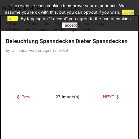
This website uses cookies to improve your experience. We'll
WOHNZIMMERMÖBEL IDEEN
assume you're ok with this, but you can opt-out if you wish.
cookie
policy
. By tapping on "I accept" you agree to the use of cookies.
Home
Wohnzimmer
Led Wohnzimmer Konzept
I accept
Beleuchtung Spanndecken Dieter Spanndecken
Beleuchtung Spanndecken Dieter Spanndecken
by
Christina Ford
on
April 17, 2019
❮ Prev
27 Image(s)
NEXT ❯