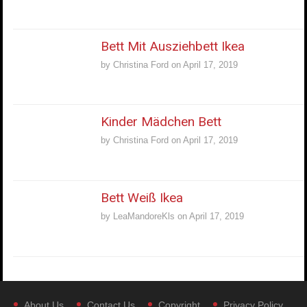
Bett Mit Ausziehbett Ikea
by
Christina Ford
on
April 17, 2019
Kinder Mädchen Bett
by
Christina Ford
on
April 17, 2019
Bett Weiß Ikea
by
LeaMandoreKls
on
April 17, 2019
About Us
Contact Us
Copyright
Privacy Policy