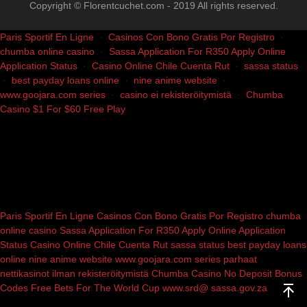
Copyright © Florentcuchet.com - 2019 All rights reserved.
Paris Sportif En Ligne
·
Casinos Con Bono Gratis Por Registro
·
chumba online casino
·
Sassa Application For R350 Apply Online
Application Status
·
Casino Online Chile Cuenta Rut
·
sassa status
·
best payday loans online
·
nine anime website
·
www.goojara.com series
·
casino ei rekisteröitymistä
·
Chumba
Casino $1 For $60 Free Play
Paris Sportif En Ligne
Casinos Con Bono Gratis Por Registro
chumba
online casino
Sassa Application For R350 Apply Online Application
Status
Casino Online Chile Cuenta Rut
sassa status
best payday loans
online
nine anime website
www.goojara.com series
parhaat
nettikasinot ilman rekisteröitymistä
Chumba Casino No Deposit Bonus
Codes
Free Bets For The World Cup
www.srd@ sassa.gov.za