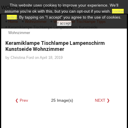
This website uses cookies to improve your experience. We'll
WOHNZIMMERMÖBEL IDEEN
assume you're ok with this, but you can opt-out if you wish.
cookie
policy
. By tapping on "I accept" you agree to the use of cookies.
Home
Wohnzimmer
Wohnzimmer Tischlampe Tipps
I accept
Keramiklampe Tischlampe Lampenschirm Kunstseide
Wohnzimmer
Keramiklampe Tischlampe Lampenschirm
Kunstseide Wohnzimmer
by
Christina Ford
on
April 18, 2019
❮ Prev
25 Image(s)
NEXT ❯