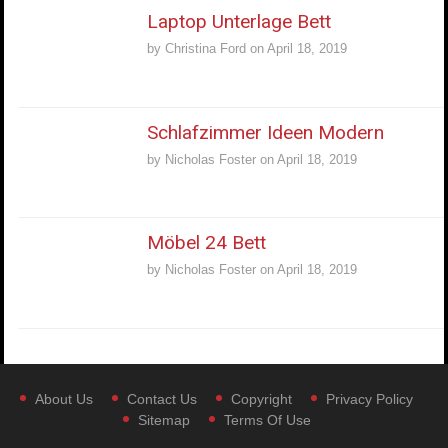
Laptop Unterlage Bett
by
Christina Ford
on
April 18, 2019
Schlafzimmer Ideen Modern
by
Nicholas Foster
on
April 18, 2019
Möbel 24 Bett
by
Nicholas Foster
on
April 18, 2019
About Us
Contact Us
Copyright
Privacy Policy
Sitemap
Terms Of Use