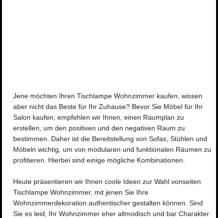
Jene möchten Ihren Tischlampe Wohnzimmer kaufen, wissen
aber nicht das Beste für Ihr Zuhause? Bevor Sie Möbel für Ihr
Salon kaufen, empfehlen wir Ihnen, einen Raumplan zu
erstellen, um den positiven und den negativen Raum zu
bestimmen. Daher ist die Bereitstellung von Sofas, Stühlen und
Möbeln wichtig, um von modularen und funktionalen Räumen zu
profitieren. Hierbei sind einige mögliche Kombinationen.
Heute präsentieren wir Ihnen coole Ideen zur Wahl vonseiten
Tischlampe Wohnzimmer, mit jenen Sie Ihre
Wohnzimmerdekoration authentischer gestalten können. Sind
Sie es leid, Ihr Wohnzimmer eher altmodisch und bar Charakter