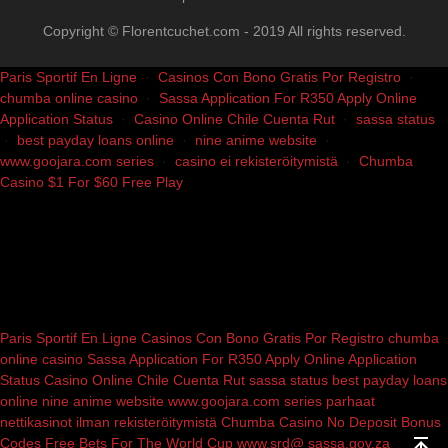
Copyright © Florentcuchet.com - 2019 All rights reserved.
Paris Sportif En Ligne
·
Casinos Con Bono Gratis Por Registro
·
chumba online casino
·
Sassa Application For R350 Apply Online
Application Status
·
Casino Online Chile Cuenta Rut
·
sassa status
·
best payday loans online
·
nine anime website
·
www.goojara.com series
·
casino ei rekisteröitymistä
·
Chumba
Casino $1 For $60 Free Play
Paris Sportif En Ligne
Casinos Con Bono Gratis Por Registro
chumba
online casino
Sassa Application For R350 Apply Online Application
Status
Casino Online Chile Cuenta Rut
sassa status
best payday loans
online
nine anime website
www.goojara.com series
parhaat
nettikasinot ilman rekisteröitymistä
Chumba Casino No Deposit Bonus
Codes
Free Bets For The World Cup
www.srd@ sassa.gov.za