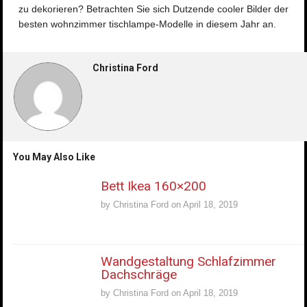
zu dekorieren? Betrachten Sie sich Dutzende cooler Bilder der
besten wohnzimmer tischlampe-Modelle in diesem Jahr an.
Christina Ford
You May Also Like
Bett Ikea 160×200
by
Christina Ford
on
April 18, 2019
Wandgestaltung Schlafzimmer
Dachschräge
by
Christina Ford
on
April 18, 2019