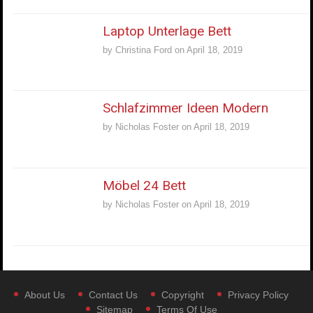
Laptop Unterlage Bett
by
Christina Ford
on
April 18, 2019
Schlafzimmer Ideen Modern
by
Nicholas Foster
on
April 18, 2019
Möbel 24 Bett
by
Nicholas Foster
on
April 18, 2019
About Us
Contact Us
Copyright
Privacy Policy
Sitemap
Terms Of Use